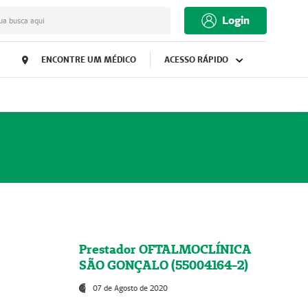
Login
ua busca aqui
ENCONTRE UM MÉDICO
ACESSO RÁPIDO
Prestador OFTALMOCLÍNICA
SÃO GONÇALO (55004164-2)
07 de Agosto de 2020