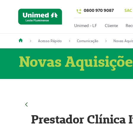
0800 970 9087
SAC
Unimed - LF
Cliente
Rec
Acesso Rápido
Comunicação
Novas Aquis
Novas Aquisiçõe
Prestador Clínica 