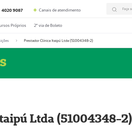
Faça s
Canais de atendimento
4020 9087
ursos Próprios
2º via de Boleto
ições
Prestador Clínica Itaipú Ltda (51004348-2)
s
Itaipú Ltda (51004348-2)