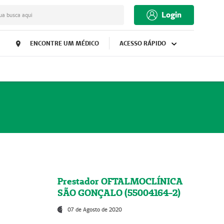
Login
ua busca aqui
ENCONTRE UM MÉDICO
ACESSO RÁPIDO
Prestador OFTALMOCLÍNICA
SÃO GONÇALO (55004164-2)
07 de Agosto de 2020