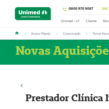
0800 970 9087
SAC
Unimed - LF
Cliente
Rec
Acesso Rápido
Comunicação
Novas Aquis
Novas Aquisiçõe
Prestador Clínica 