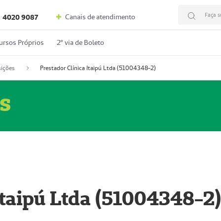
Faça s
Canais de atendimento
4020 9087
ursos Próprios
2º via de Boleto
ições
Prestador Clínica Itaipú Ltda (51004348-2)
s
Itaipú Ltda (51004348-2)