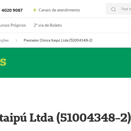
Faça s
Canais de atendimento
4020 9087
ursos Próprios
2º via de Boleto
ições
Prestador Clínica Itaipú Ltda (51004348-2)
s
Itaipú Ltda (51004348-2)