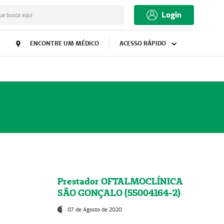
Login
ua busca aqui
ENCONTRE UM MÉDICO
ACESSO RÁPIDO
Prestador OFTALMOCLÍNICA
SÃO GONÇALO (55004164-2)
07 de Agosto de 2020