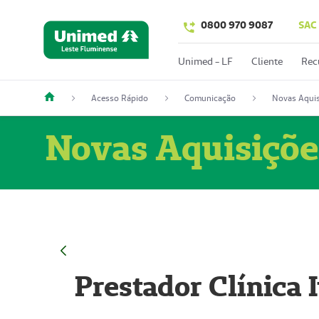
0800 970 9087
SAC
Unimed - LF
Cliente
Rec
Acesso Rápido
Comunicação
Novas Aquis
Novas Aquisiçõe
Prestador Clínica 