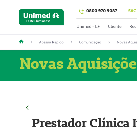
0800 970 9087
SAC
Unimed - LF
Cliente
Rec
Acesso Rápido
Comunicação
Novas Aquis
Novas Aquisiçõe
Prestador Clínica 