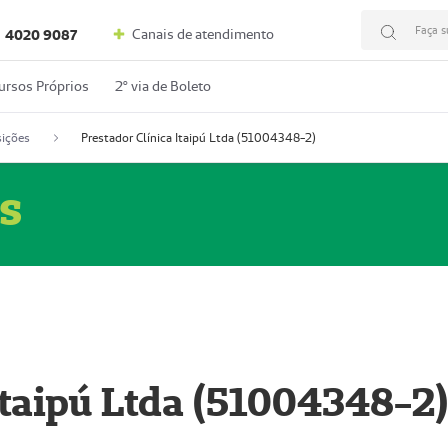
Faça s
Canais de atendimento
4020 9087
ursos Próprios
2º via de Boleto
ições
Prestador Clínica Itaipú Ltda (51004348-2)
s
Itaipú Ltda (51004348-2)