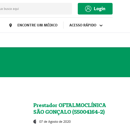
Login
ua busca aqui
ENCONTRE UM MÉDICO
ACESSO RÁPIDO
Prestador OFTALMOCLÍNICA
SÃO GONÇALO (55004164-2)
07 de Agosto de 2020