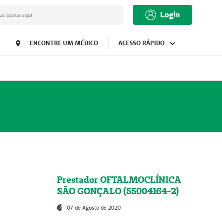
Login
ua busca aqui
ENCONTRE UM MÉDICO
ACESSO RÁPIDO
Prestador OFTALMOCLÍNICA
SÃO GONÇALO (55004164-2)
07 de Agosto de 2020