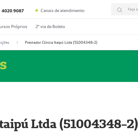
Faça s
Canais de atendimento
4020 9087
ursos Próprios
2º via de Boleto
ições
Prestador Clínica Itaipú Ltda (51004348-2)
s
Itaipú Ltda (51004348-2)