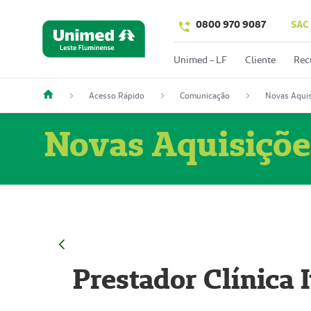
0800 970 9087
SAC
Unimed - LF
Cliente
Rec
Acesso Rápido
Comunicação
Novas Aquis
Novas Aquisiçõe
Prestador Clínica 