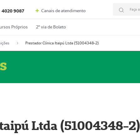
Faça s
Canais de atendimento
4020 9087
ursos Próprios
2º via de Boleto
ições
Prestador Clínica Itaipú Ltda (51004348-2)
s
Itaipú Ltda (51004348-2)