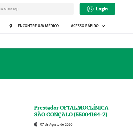
Login
ua busca aqui
ENCONTRE UM MÉDICO
ACESSO RÁPIDO
Prestador OFTALMOCLÍNICA
SÃO GONÇALO (55004164-2)
07 de Agosto de 2020