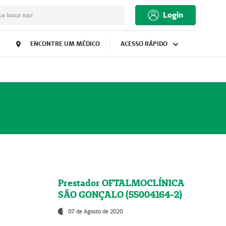
Login
ua busca aqui
ENCONTRE UM MÉDICO
ACESSO RÁPIDO
Prestador OFTALMOCLÍNICA
SÃO GONÇALO (55004164-2)
07 de Agosto de 2020