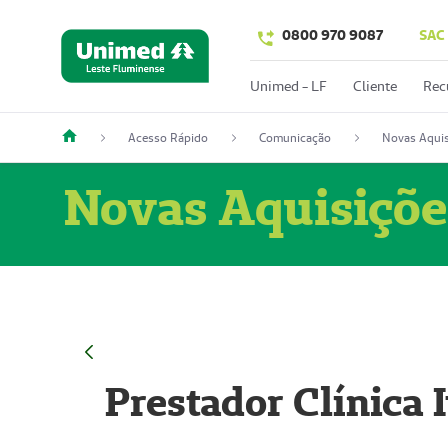
0800 970 9087
SAC
Unimed - LF
Cliente
Rec
Acesso Rápido
Comunicação
Novas Aquis
Novas Aquisiçõe
Prestador Clínica 