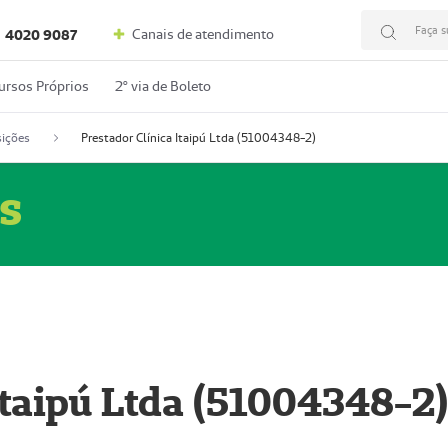
Faça s
Canais de atendimento
4020 9087
ursos Próprios
2º via de Boleto
ições
Prestador Clínica Itaipú Ltda (51004348-2)
s
Itaipú Ltda (51004348-2)