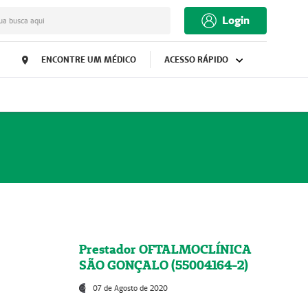
Login
ua busca aqui
ENCONTRE UM MÉDICO
ACESSO RÁPIDO
Prestador OFTALMOCLÍNICA
SÃO GONÇALO (55004164-2)
07 de Agosto de 2020