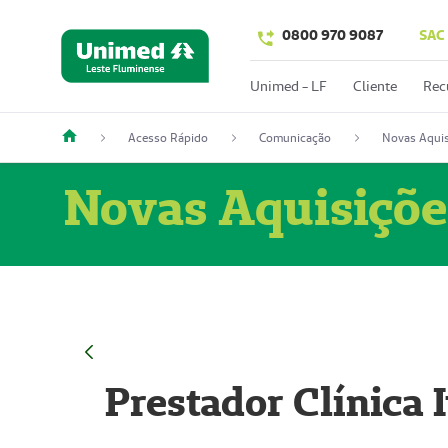
0800 970 9087
SAC
Unimed - LF
Cliente
Rec
Acesso Rápido
Comunicação
Novas Aquis
Novas Aquisiçõe
Prestador Clínica 