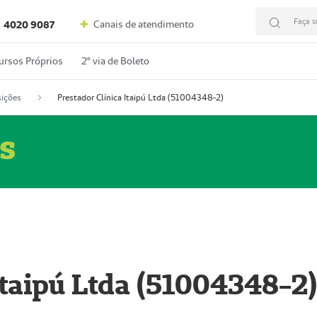
Faça s
Canais de atendimento
4020 9087
ursos Próprios
2º via de Boleto
ições
Prestador Clínica Itaipú Ltda (51004348-2)
s
Itaipú Ltda (51004348-2)