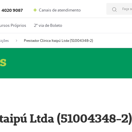
Faça s
Canais de atendimento
4020 9087
ursos Próprios
2º via de Boleto
ições
Prestador Clínica Itaipú Ltda (51004348-2)
s
Itaipú Ltda (51004348-2)