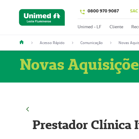
0800 970 9087
SAC
Unimed - LF
Cliente
Rec
Acesso Rápido
Comunicação
Novas Aquis
Novas Aquisiçõe
Prestador Clínica 