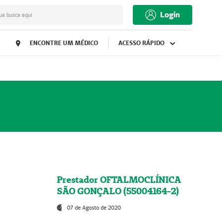
Login
ua busca aqui
ENCONTRE UM MÉDICO
ACESSO RÁPIDO
Prestador OFTALMOCLÍNICA
SÃO GONÇALO (55004164-2)
07 de Agosto de 2020