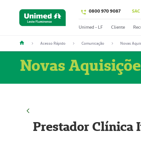
0800 970 9087
SAC
Unimed - LF
Cliente
Rec
Acesso Rápido
Comunicação
Novas Aquis
Novas Aquisiçõe
Prestador Clínica 