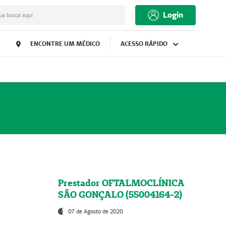
Login
ua busca aqui
ENCONTRE UM MÉDICO
ACESSO RÁPIDO
Prestador OFTALMOCLÍNICA
SÃO GONÇALO (55004164-2)
07 de Agosto de 2020