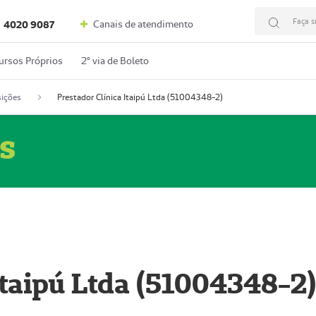
Faça s
Canais de atendimento
4020 9087
ursos Próprios
2º via de Boleto
ições
Prestador Clínica Itaipú Ltda (51004348-2)
s
Itaipú Ltda (51004348-2)