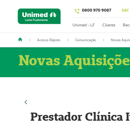
0800 970 9087
SAC
Unimed - LF
Cliente
Rec
Acesso Rápido
Comunicação
Novas Aquis
Novas Aquisiçõe
Prestador Clínica 