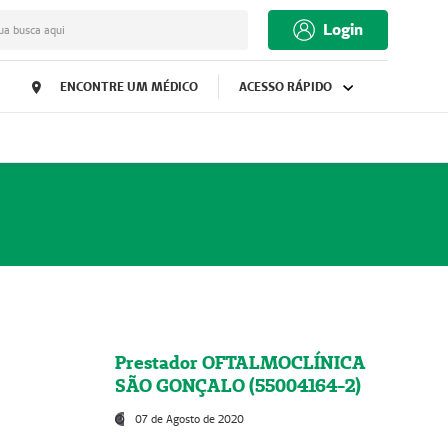
Login
ua busca aqui
ENCONTRE UM MÉDICO
ACESSO RÁPIDO
Prestador OFTALMOCLÍNICA
SÃO GONÇALO (55004164-2)
07 de Agosto de 2020