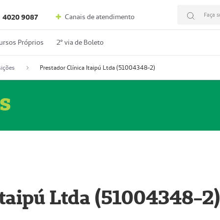
Faça s
Canais de atendimento
4020 9087
ursos Próprios
2º via de Boleto
ições
Prestador Clínica Itaipú Ltda (51004348-2)
s
Itaipú Ltda (51004348-2)