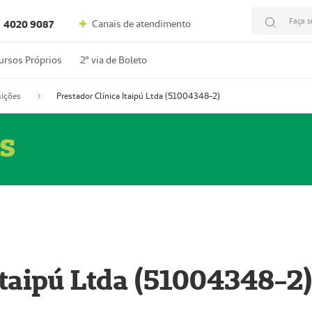
Faça s
Canais de atendimento
4020 9087
ursos Próprios
2º via de Boleto
ições
Prestador Clínica Itaipú Ltda (51004348-2)
s
Itaipú Ltda (51004348-2)