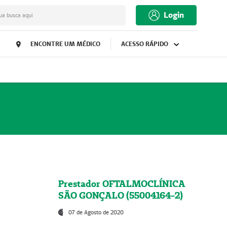
Login
ua busca aqui
ENCONTRE UM MÉDICO
ACESSO RÁPIDO
Prestador OFTALMOCLÍNICA
SÃO GONÇALO (55004164-2)
07 de Agosto de 2020