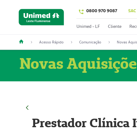
0800 970 9087
SAC
Unimed - LF
Cliente
Rec
Acesso Rápido
Comunicação
Novas Aquis
Novas Aquisiçõe
Prestador Clínica 