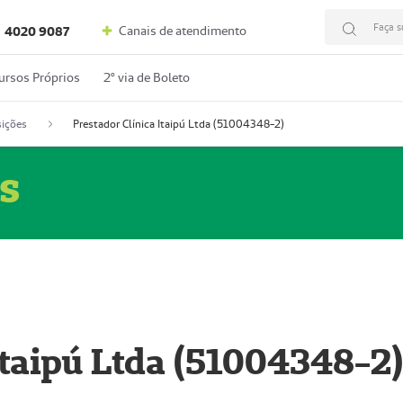
Faça s
Canais de atendimento
4020 9087
ursos Próprios
2º via de Boleto
ições
Prestador Clínica Itaipú Ltda (51004348-2)
s
Itaipú Ltda (51004348-2)