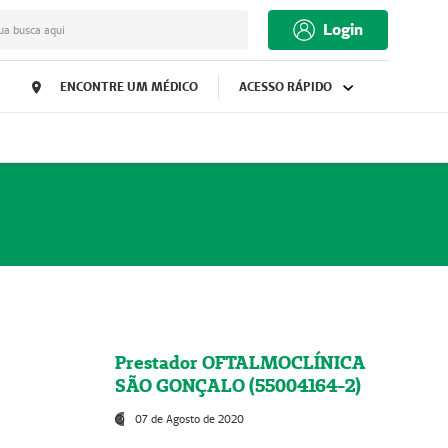
Login
ua busca aqui
ENCONTRE UM MÉDICO
ACESSO RÁPIDO
Prestador OFTALMOCLÍNICA
SÃO GONÇALO (55004164-2)
07 de Agosto de 2020