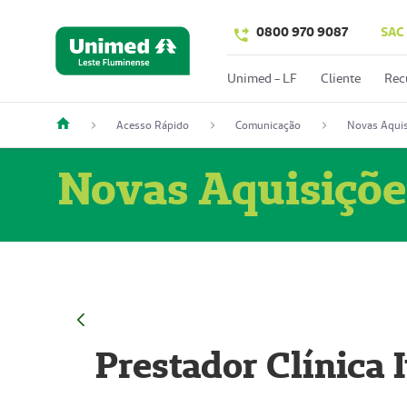
0800 970 9087
SAC
Unimed - LF
Cliente
Rec
Acesso Rápido
Comunicação
Novas Aquis
Novas Aquisiçõe
Prestador Clínica 