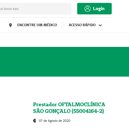
Login
ua busca aqui
ENCONTRE UM MÉDICO
ACESSO RÁPIDO
Prestador OFTALMOCLÍNICA
SÃO GONÇALO (55004164-2)
07 de Agosto de 2020