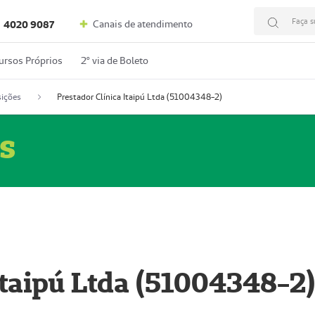
Faça s
Canais de atendimento
4020 9087
ursos Próprios
2º via de Boleto
ições
Prestador Clínica Itaipú Ltda (51004348-2)
s
Itaipú Ltda (51004348-2)