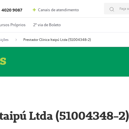
Faça s
Canais de atendimento
4020 9087
ursos Próprios
2º via de Boleto
ições
Prestador Clínica Itaipú Ltda (51004348-2)
s
Itaipú Ltda (51004348-2)