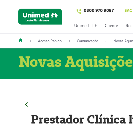
0800 970 9087
SAC
Unimed - LF
Cliente
Rec
Acesso Rápido
Comunicação
Novas Aquis
Novas Aquisiçõe
Prestador Clínica 