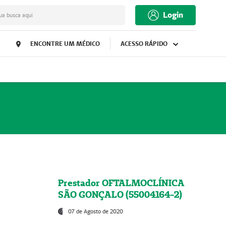
Login
ua busca aqui
ENCONTRE UM MÉDICO
ACESSO RÁPIDO
Prestador OFTALMOCLÍNICA
SÃO GONÇALO (55004164-2)
07 de Agosto de 2020