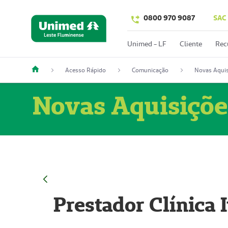
0800 970 9087
SAC
Unimed - LF
Cliente
Rec
Acesso Rápido
Comunicação
Novas Aquis
Novas Aquisiçõe
Prestador Clínica 