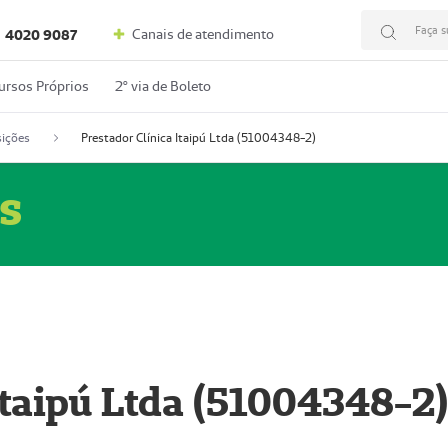
Faça s
Canais de atendimento
4020 9087
ursos Próprios
2º via de Boleto
ições
Prestador Clínica Itaipú Ltda (51004348-2)
s
Itaipú Ltda (51004348-2)