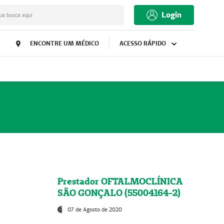
Login
ua busca aqui
ENCONTRE UM MÉDICO
ACESSO RÁPIDO
Prestador OFTALMOCLÍNICA
SÃO GONÇALO (55004164-2)
07 de Agosto de 2020