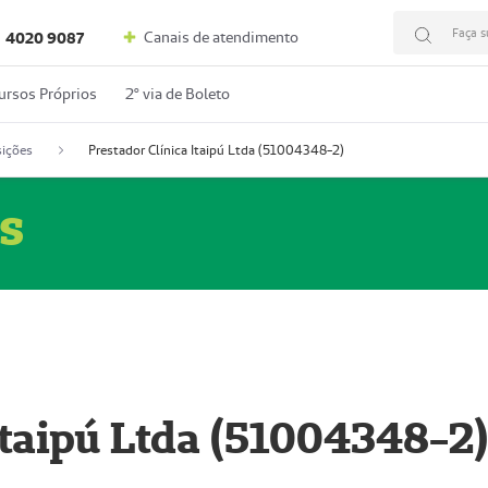
Faça s
Canais de atendimento
4020 9087
ursos Próprios
2º via de Boleto
ições
Prestador Clínica Itaipú Ltda (51004348-2)
s
Itaipú Ltda (51004348-2)