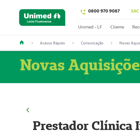
0800 970 9087
SAC
Unimed - LF
Cliente
Rec
Acesso Rápido
Comunicação
Novas Aquis
Novas Aquisiçõe
Prestador Clínica 