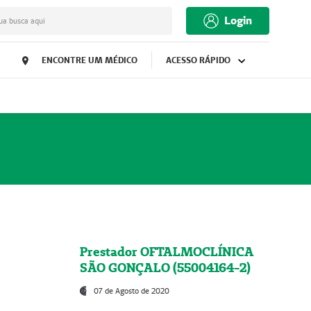
Login
ua busca aqui
ENCONTRE UM MÉDICO
ACESSO RÁPIDO
Prestador OFTALMOCLÍNICA
SÃO GONÇALO (55004164-2)
07 de Agosto de 2020