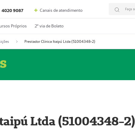
Faça s
Canais de atendimento
4020 9087
ursos Próprios
2º via de Boleto
ições
Prestador Clínica Itaipú Ltda (51004348-2)
s
Itaipú Ltda (51004348-2)