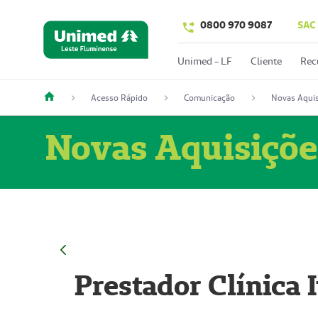
0800 970 9087
SAC
Unimed - LF
Cliente
Rec
Acesso Rápido
Comunicação
Novas Aquis
Novas Aquisiçõe
Prestador Clínica 