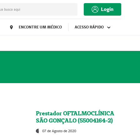
Login
ua busca aqui
ENCONTRE UM MÉDICO
ACESSO RÁPIDO
Prestador OFTALMOCLÍNICA
SÃO GONÇALO (55004164-2)
07 de Agosto de 2020