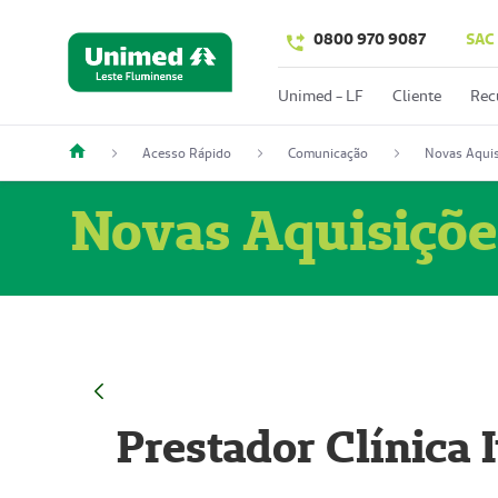
0800 970 9087
SAC
Unimed - LF
Cliente
Rec
Acesso Rápido
Comunicação
Novas Aquis
Novas Aquisiçõe
Prestador Clínica 