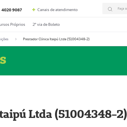
Faça s
Canais de atendimento
4020 9087
ursos Próprios
2º via de Boleto
ições
Prestador Clínica Itaipú Ltda (51004348-2)
s
Itaipú Ltda (51004348-2)