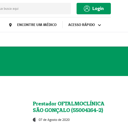
Login
ua busca aqui
ENCONTRE UM MÉDICO
ACESSO RÁPIDO
Prestador OFTALMOCLÍNICA
SÃO GONÇALO (55004164-2)
07 de Agosto de 2020