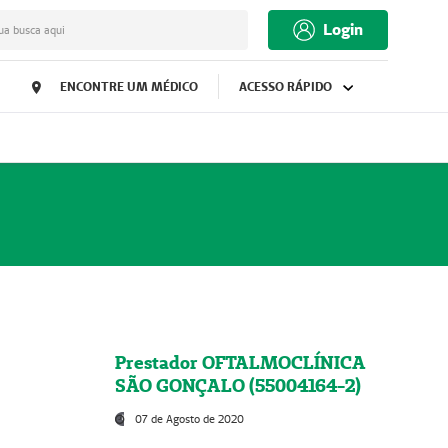
Login
ua busca aqui
ENCONTRE UM MÉDICO
ACESSO RÁPIDO
Prestador OFTALMOCLÍNICA
SÃO GONÇALO (55004164-2)
07 de Agosto de 2020