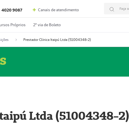
Faça s
Canais de atendimento
4020 9087
ursos Próprios
2º via de Boleto
ições
Prestador Clínica Itaipú Ltda (51004348-2)
s
Itaipú Ltda (51004348-2)