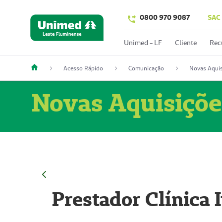
0800 970 9087
SAC
Unimed - LF
Cliente
Rec
Acesso Rápido
Comunicação
Novas Aquis
Novas Aquisiçõe
Prestador Clínica 