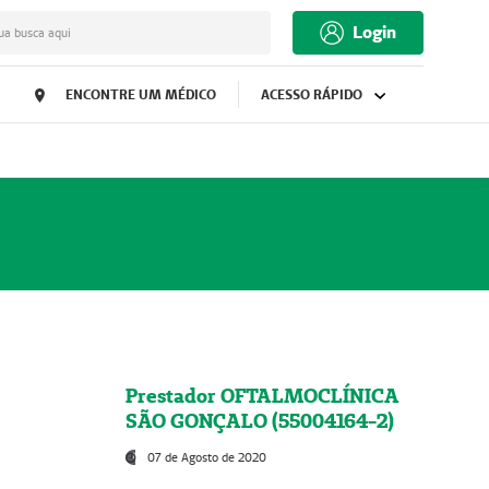
Login
ua busca aqui
ENCONTRE UM MÉDICO
ACESSO RÁPIDO
Prestador OFTALMOCLÍNICA
SÃO GONÇALO (55004164-2)
07 de Agosto de 2020