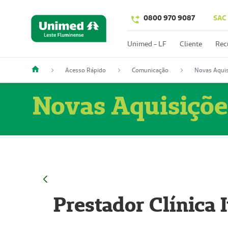
0800 970 9087
SAC
Unimed - LF
Cliente
Rec
Acesso Rápido
Comunicação
Novas Aquis
Novas Aquisiçõe
Prestador Clínica 