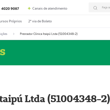
Faça s
Canais de atendimento
4020 9087
ursos Próprios
2º via de Boleto
ições
Prestador Clínica Itaipú Ltda (51004348-2)
s
Itaipú Ltda (51004348-2)