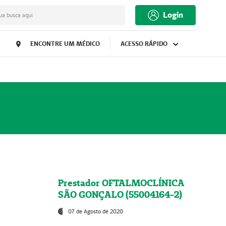
Login
ua busca aqui
ENCONTRE UM MÉDICO
ACESSO RÁPIDO
Prestador OFTALMOCLÍNICA
SÃO GONÇALO (55004164-2)
07 de Agosto de 2020