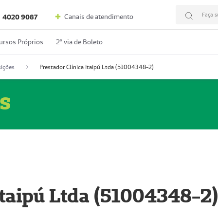
Faça s
Canais de atendimento
4020 9087
ursos Próprios
2º via de Boleto
ições
Prestador Clínica Itaipú Ltda (51004348-2)
s
Itaipú Ltda (51004348-2)