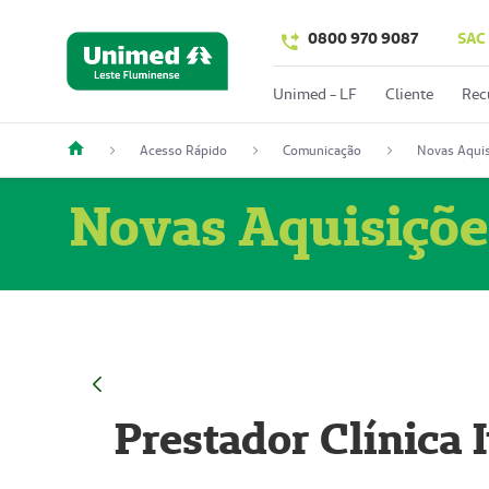
0800 970 9087
SAC
Unimed - LF
Cliente
Rec
Acesso Rápido
Comunicação
Novas Aquis
Novas Aquisiçõe
Prestador Clínica 