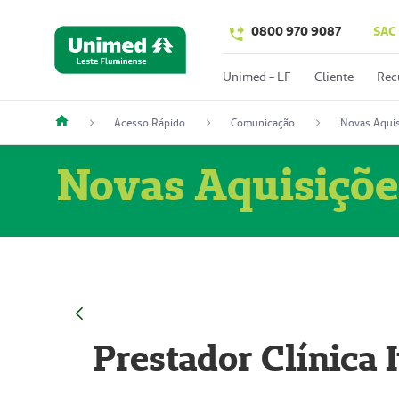
0800 970 9087
SAC
Unimed - LF
Cliente
Rec
Acesso Rápido
Comunicação
Novas Aquis
Novas Aquisiçõe
Prestador Clínica 