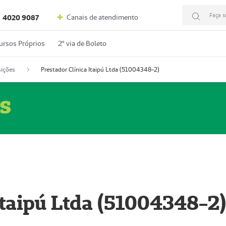
Faça s
Canais de atendimento
4020 9087
ursos Próprios
2º via de Boleto
ições
Prestador Clínica Itaipú Ltda (51004348-2)
s
Itaipú Ltda (51004348-2)