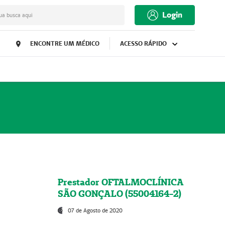
Login
ua busca aqui
ENCONTRE UM MÉDICO
ACESSO RÁPIDO
Prestador OFTALMOCLÍNICA
SÃO GONÇALO (55004164-2)
07 de Agosto de 2020