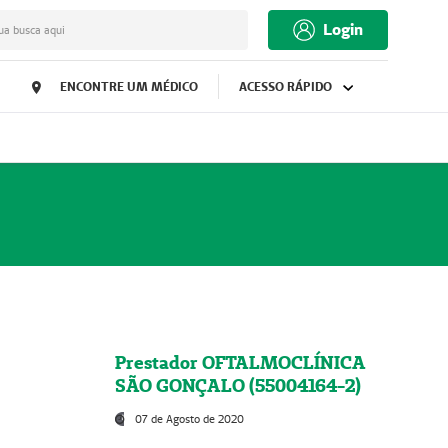
Login
ua busca aqui
ENCONTRE UM MÉDICO
ACESSO RÁPIDO
Prestador OFTALMOCLÍNICA
SÃO GONÇALO (55004164-2)
07 de Agosto de 2020