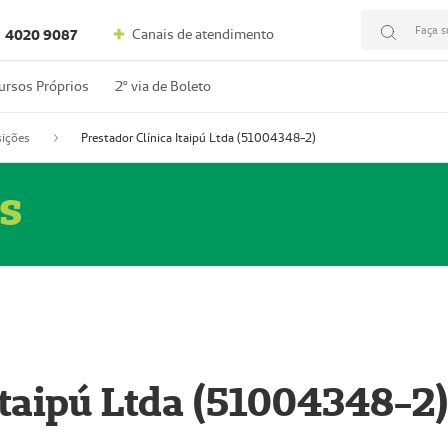
Faça s
Canais de atendimento
4020 9087
ursos Próprios
2º via de Boleto
ições
Prestador Clínica Itaipú Ltda (51004348-2)
s
Itaipú Ltda (51004348-2)