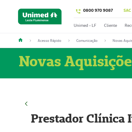
0800 970 9087
SAC
Unimed - LF
Cliente
Rec
Acesso Rápido
Comunicação
Novas Aquis
Novas Aquisiçõe
Prestador Clínica 