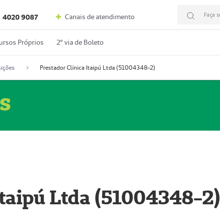
Faça s
Canais de atendimento
4020 9087
ursos Próprios
2º via de Boleto
ições
Prestador Clínica Itaipú Ltda (51004348-2)
s
Itaipú Ltda (51004348-2)