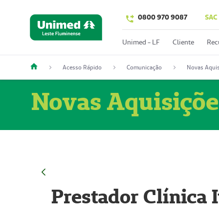
0800 970 9087
SAC
Unimed - LF
Cliente
Rec
Acesso Rápido
Comunicação
Novas Aquis
Novas Aquisiçõe
Prestador Clínica 