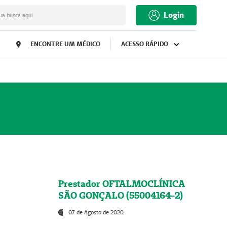
Login
ua busca aqui
ENCONTRE UM MÉDICO
ACESSO RÁPIDO
Prestador OFTALMOCLÍNICA
SÃO GONÇALO (55004164-2)
07 de Agosto de 2020