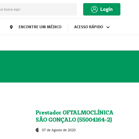
Login
ua busca aqui
ENCONTRE UM MÉDICO
ACESSO RÁPIDO
Prestador OFTALMOCLÍNICA
SÃO GONÇALO (55004164-2)
07 de Agosto de 2020