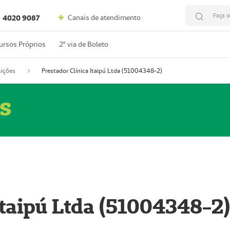
Faça s
Canais de atendimento
4020 9087
ursos Próprios
2º via de Boleto
ições
Prestador Clínica Itaipú Ltda (51004348-2)
s
Itaipú Ltda (51004348-2)