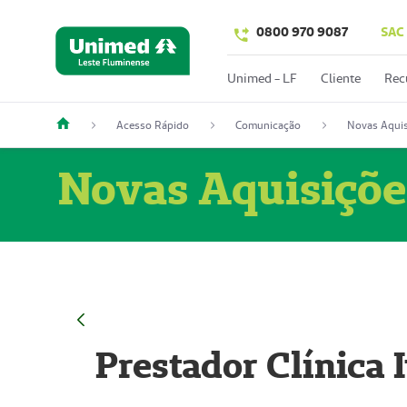
0800 970 9087
SAC
Unimed - LF
Cliente
Rec
Acesso Rápido
Comunicação
Novas Aquis
Novas Aquisiçõe
Prestador Clínica 