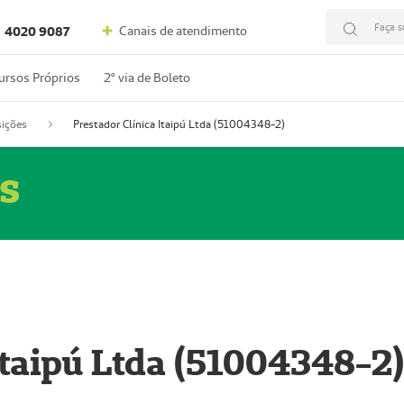
Faça s
Canais de atendimento
4020 9087
ursos Próprios
2º via de Boleto
ições
Prestador Clínica Itaipú Ltda (51004348-2)
s
Itaipú Ltda (51004348-2)