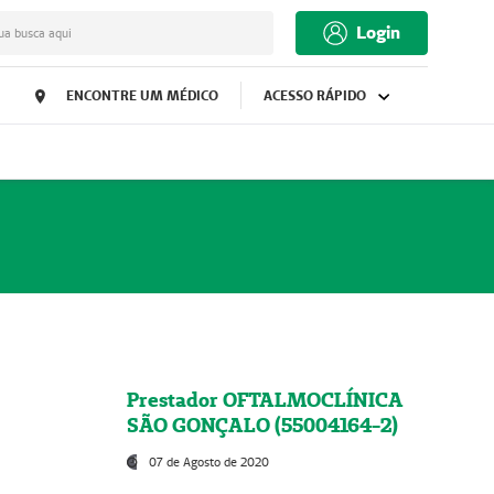
Login
ua busca aqui
ENCONTRE UM MÉDICO
ACESSO RÁPIDO
Prestador OFTALMOCLÍNICA
SÃO GONÇALO (55004164-2)
07 de Agosto de 2020