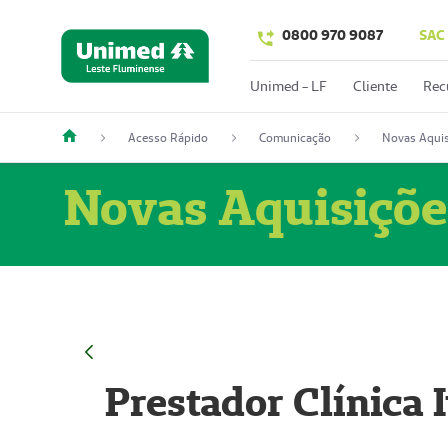
0800 970 9087
SAC
Unimed - LF
Cliente
Rec
Acesso Rápido
Comunicação
Novas Aquis
Novas Aquisiçõe
Prestador Clínica 