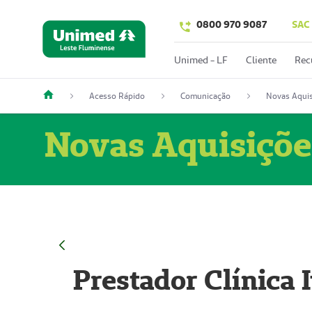
0800 970 9087
SAC
Unimed - LF
Cliente
Rec
Acesso Rápido
Comunicação
Novas Aquis
Novas Aquisiçõe
Prestador Clínica 