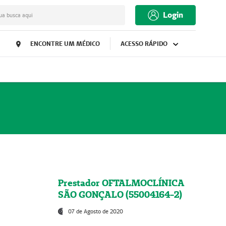
Login
ua busca aqui
ENCONTRE UM MÉDICO
ACESSO RÁPIDO
Prestador OFTALMOCLÍNICA
SÃO GONÇALO (55004164-2)
07 de Agosto de 2020