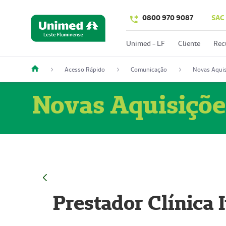
0800 970 9087
SAC
Unimed - LF
Cliente
Rec
Acesso Rápido
Comunicação
Novas Aquis
Novas Aquisiçõe
Prestador Clínica 