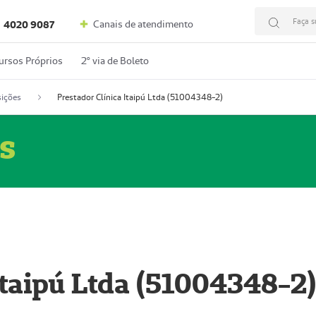
Faça s
Canais de atendimento
4020 9087
ursos Próprios
2º via de Boleto
ições
Prestador Clínica Itaipú Ltda (51004348-2)
s
Itaipú Ltda (51004348-2)