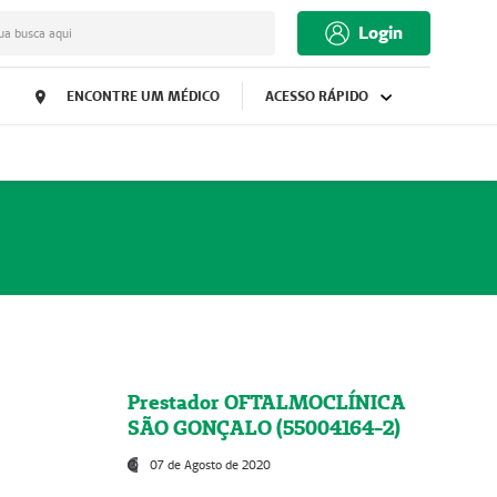
Login
ua busca aqui
ENCONTRE UM MÉDICO
ACESSO RÁPIDO
Prestador OFTALMOCLÍNICA
SÃO GONÇALO (55004164-2)
07 de Agosto de 2020