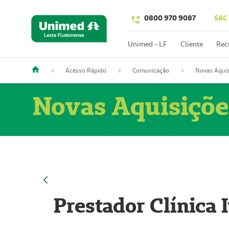
0800 970 9087
SAC
Unimed - LF
Cliente
Rec
Acesso Rápido
Comunicação
Novas Aquis
Novas Aquisiçõe
Prestador Clínica 