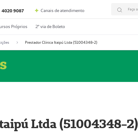
Faça s
Canais de atendimento
4020 9087
ursos Próprios
2º via de Boleto
ições
Prestador Clínica Itaipú Ltda (51004348-2)
s
Itaipú Ltda (51004348-2)