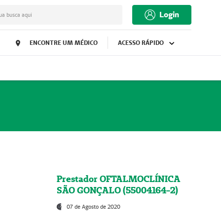
Login
ua busca aqui
ENCONTRE UM MÉDICO
ACESSO RÁPIDO
Prestador OFTALMOCLÍNICA
SÃO GONÇALO (55004164-2)
07 de Agosto de 2020