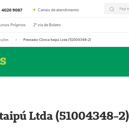
Faça s
Canais de atendimento
4020 9087
ursos Próprios
2º via de Boleto
ições
Prestador Clínica Itaipú Ltda (51004348-2)
s
Itaipú Ltda (51004348-2)