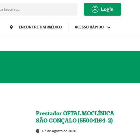
Login
ua busca aqui
ENCONTRE UM MÉDICO
ACESSO RÁPIDO
Prestador OFTALMOCLÍNICA
SÃO GONÇALO (55004164-2)
07 de Agosto de 2020