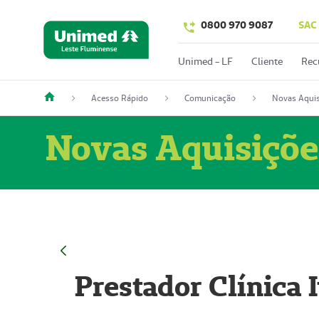
0800 970 9087
SAC
Unimed - LF
Cliente
Rec
Acesso Rápido
Comunicação
Novas Aquis
Novas Aquisiçõe
Prestador Clínica 