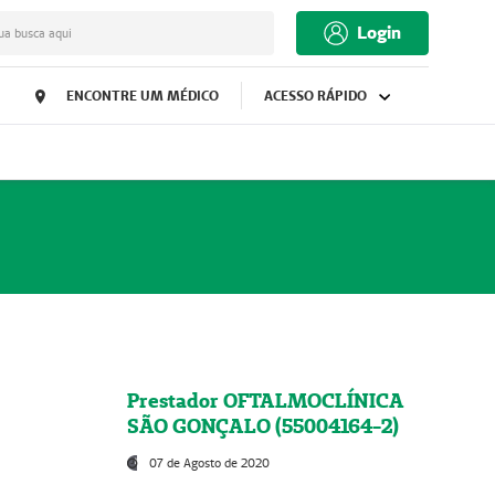
Login
ua busca aqui
ENCONTRE UM MÉDICO
ACESSO RÁPIDO
Prestador OFTALMOCLÍNICA
SÃO GONÇALO (55004164-2)
07 de Agosto de 2020