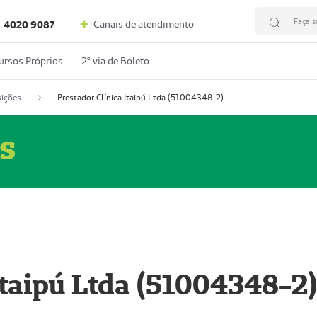
Faça s
Canais de atendimento
4020 9087
ursos Próprios
2º via de Boleto
ições
Prestador Clínica Itaipú Ltda (51004348-2)
s
Itaipú Ltda (51004348-2)