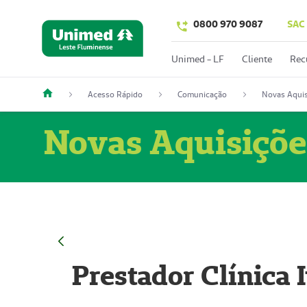
0800 970 9087
SAC
Unimed - LF
Cliente
Rec
Acesso Rápido
Comunicação
Novas Aquis
Novas Aquisiçõe
Prestador Clínica 