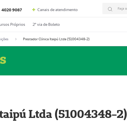
Faça s
Canais de atendimento
4020 9087
ursos Próprios
2º via de Boleto
ições
Prestador Clínica Itaipú Ltda (51004348-2)
s
Itaipú Ltda (51004348-2)