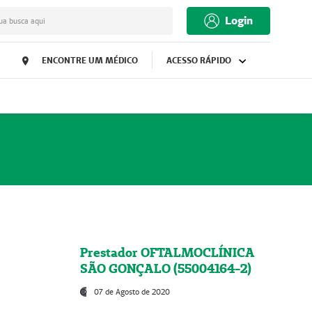
Login
ua busca aqui
ENCONTRE UM MÉDICO
ACESSO RÁPIDO
Prestador OFTALMOCLÍNICA
SÃO GONÇALO (55004164-2)
07 de Agosto de 2020