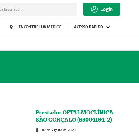
Login
ua busca aqui
ENCONTRE UM MÉDICO
ACESSO RÁPIDO
Prestador OFTALMOCLÍNICA
SÃO GONÇALO (55004164-2)
07 de Agosto de 2020