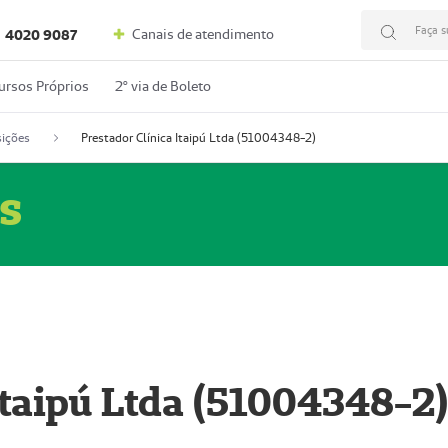
Faça s
Canais de atendimento
4020 9087
ursos Próprios
2º via de Boleto
ições
Prestador Clínica Itaipú Ltda (51004348-2)
s
Itaipú Ltda (51004348-2)