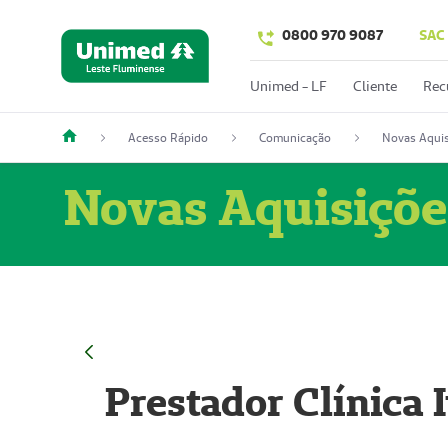
0800 970 9087
SAC
Unimed - LF
Cliente
Rec
Acesso Rápido
Comunicação
Novas Aquis
Novas Aquisiçõe
Prestador Clínica 