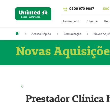
0800 970 9087
SAC
Unimed - LF
Cliente
Rec
Acesso Rápido
Comunicação
Novas Aquis
Novas Aquisiçõe
Prestador Clínica 