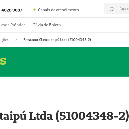
Faça s
Canais de atendimento
4020 9087
ursos Próprios
2º via de Boleto
ições
Prestador Clínica Itaipú Ltda (51004348-2)
s
Itaipú Ltda (51004348-2)