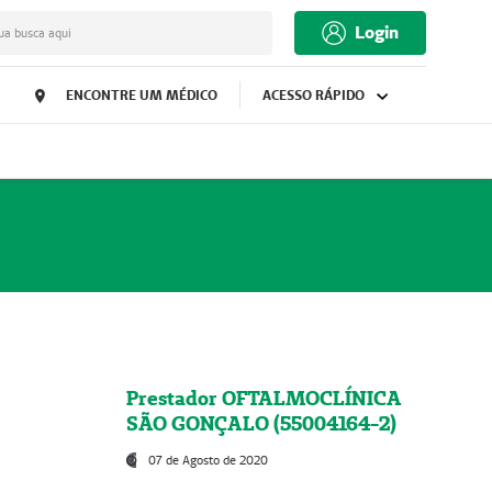
Login
ua busca aqui
ENCONTRE UM MÉDICO
ACESSO RÁPIDO
Prestador OFTALMOCLÍNICA
SÃO GONÇALO (55004164-2)
07 de Agosto de 2020