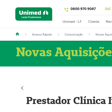
0800 970 9087
SAC
Unimed - LF
Cliente
Rec
Acesso Rápido
Comunicação
Novas Aquis
Novas Aquisiçõe
Prestador Clínica 