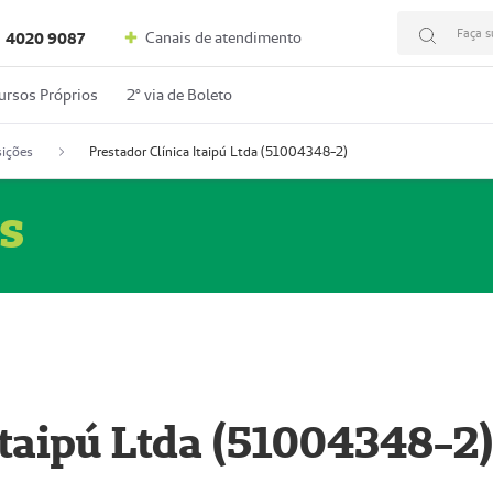
Faça s
Canais de atendimento
4020 9087
ursos Próprios
2º via de Boleto
ições
Prestador Clínica Itaipú Ltda (51004348-2)
s
Itaipú Ltda (51004348-2)