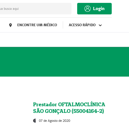
Login
ua busca aqui
ENCONTRE UM MÉDICO
ACESSO RÁPIDO
Prestador OFTALMOCLÍNICA
SÃO GONÇALO (55004164-2)
07 de Agosto de 2020