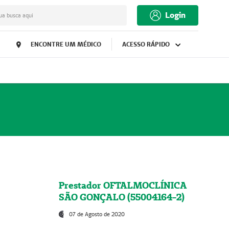
Login
ua busca aqui
ENCONTRE UM MÉDICO
ACESSO RÁPIDO
Prestador OFTALMOCLÍNICA
SÃO GONÇALO (55004164-2)
07 de Agosto de 2020