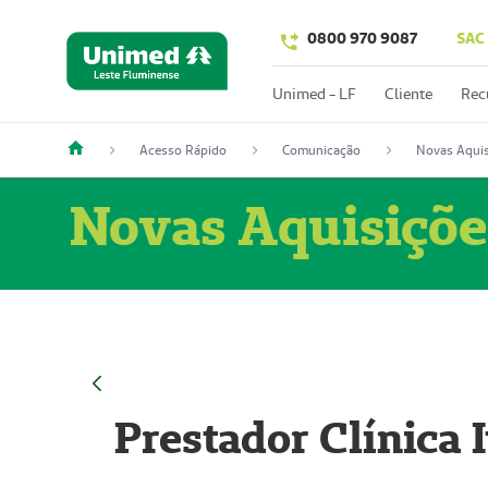
0800 970 9087
SAC
Unimed - LF
Cliente
Rec
Acesso Rápido
Comunicação
Novas Aquis
Novas Aquisiçõe
Prestador Clínica 