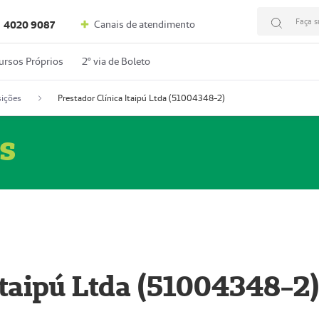
Faça s
Canais de atendimento
4020 9087
ursos Próprios
2º via de Boleto
ições
Prestador Clínica Itaipú Ltda (51004348-2)
s
Itaipú Ltda (51004348-2)