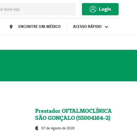
Login
ua busca aqui
ENCONTRE UM MÉDICO
ACESSO RÁPIDO
Prestador OFTALMOCLÍNICA
SÃO GONÇALO (55004164-2)
07 de Agosto de 2020