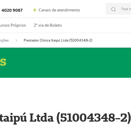
Faça s
Canais de atendimento
4020 9087
ursos Próprios
2º via de Boleto
ições
Prestador Clínica Itaipú Ltda (51004348-2)
s
Itaipú Ltda (51004348-2)