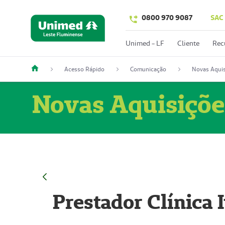
0800 970 9087
SAC
Unimed - LF
Cliente
Rec
Acesso Rápido
Comunicação
Novas Aquis
Novas Aquisiçõe
Prestador Clínica 