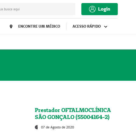
Login
ua busca aqui
ENCONTRE UM MÉDICO
ACESSO RÁPIDO
Prestador OFTALMOCLÍNICA
SÃO GONÇALO (55004164-2)
07 de Agosto de 2020