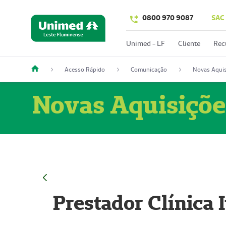
0800 970 9087
SAC
Unimed - LF
Cliente
Rec
Acesso Rápido
Comunicação
Novas Aquis
Novas Aquisiçõe
Prestador Clínica 