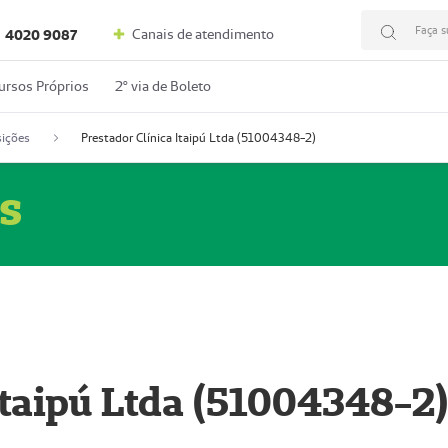
Faça s
Canais de atendimento
4020 9087
ursos Próprios
2º via de Boleto
ições
Prestador Clínica Itaipú Ltda (51004348-2)
s
Itaipú Ltda (51004348-2)