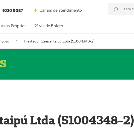
Faça s
Canais de atendimento
4020 9087
ursos Próprios
2º via de Boleto
ições
Prestador Clínica Itaipú Ltda (51004348-2)
s
Itaipú Ltda (51004348-2)