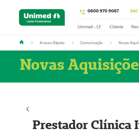
0800 970 9087
SAC
Unimed - LF
Cliente
Rec
Acesso Rápido
Comunicação
Novas Aquis
Novas Aquisiçõe
Prestador Clínica 