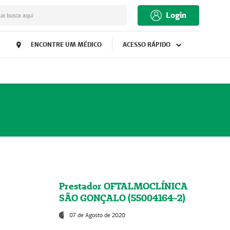
Login
ua busca aqui
ENCONTRE UM MÉDICO
ACESSO RÁPIDO
Prestador OFTALMOCLÍNICA
SÃO GONÇALO (55004164-2)
07 de Agosto de 2020