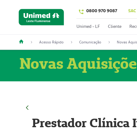
0800 970 9087
SAC
Unimed - LF
Cliente
Rec
Acesso Rápido
Comunicação
Novas Aquis
Novas Aquisiçõe
Prestador Clínica 