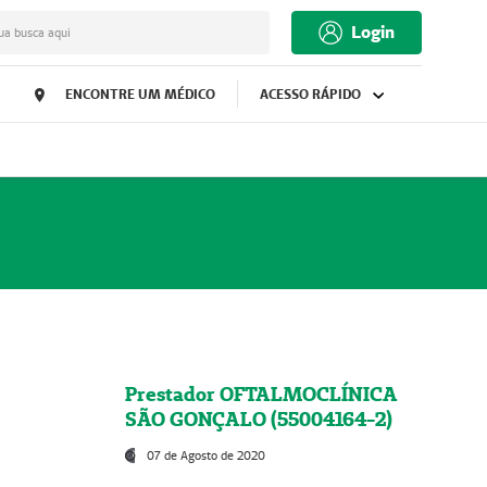
Login
ua busca aqui
ENCONTRE UM MÉDICO
ACESSO RÁPIDO
Prestador OFTALMOCLÍNICA
SÃO GONÇALO (55004164-2)
07 de Agosto de 2020