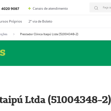
Faça s
Canais de atendimento
4020 9087
ursos Próprios
2º via de Boleto
ições
Prestador Clínica Itaipú Ltda (51004348-2)
s
Itaipú Ltda (51004348-2)