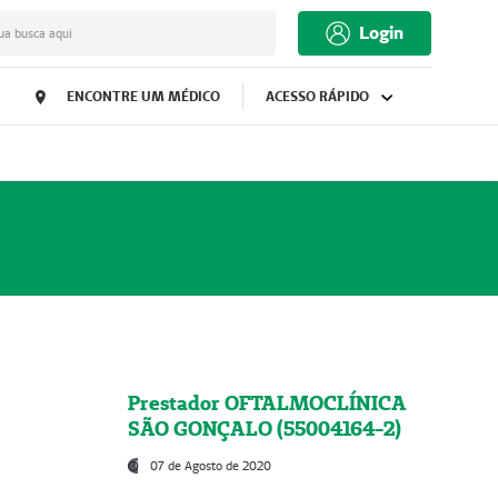
Login
ua busca aqui
ENCONTRE UM MÉDICO
ACESSO RÁPIDO
Prestador OFTALMOCLÍNICA
SÃO GONÇALO (55004164-2)
07 de Agosto de 2020