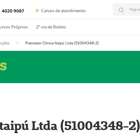
Faça s
Canais de atendimento
4020 9087
ursos Próprios
2º via de Boleto
ições
Prestador Clínica Itaipú Ltda (51004348-2)
s
Itaipú Ltda (51004348-2)