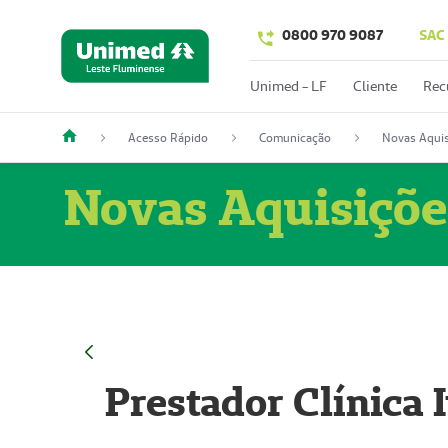
0800 970 9087
SAC
Unimed - LF
Cliente
Rec
Acesso Rápido
Comunicação
Novas Aquis
Novas Aquisiçõe
Prestador Clínica 