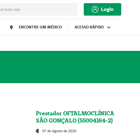
Login
ua busca aqui
ENCONTRE UM MÉDICO
ACESSO RÁPIDO
Prestador OFTALMOCLÍNICA
SÃO GONÇALO (55004164-2)
07 de Agosto de 2020