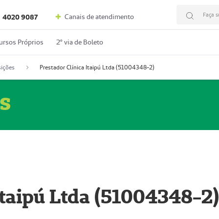
Faça s
Canais de atendimento
4020 9087
ursos Próprios
2º via de Boleto
ições
Prestador Clínica Itaipú Ltda (51004348-2)
s
Itaipú Ltda (51004348-2)