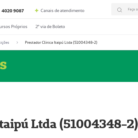
Faça s
Canais de atendimento
4020 9087
ursos Próprios
2º via de Boleto
ições
Prestador Clínica Itaipú Ltda (51004348-2)
s
Itaipú Ltda (51004348-2)