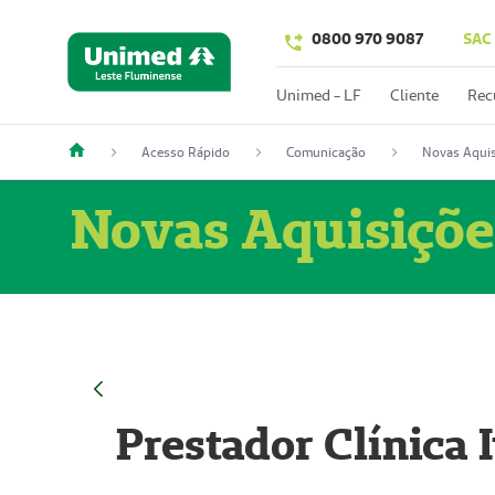
0800 970 9087
SAC
Unimed - LF
Cliente
Rec
Acesso Rápido
Comunicação
Novas Aquis
Novas Aquisiçõe
Prestador Clínica 