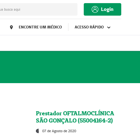
Login
ua busca aqui
ENCONTRE UM MÉDICO
ACESSO RÁPIDO
Prestador OFTALMOCLÍNICA
SÃO GONÇALO (55004164-2)
07 de Agosto de 2020