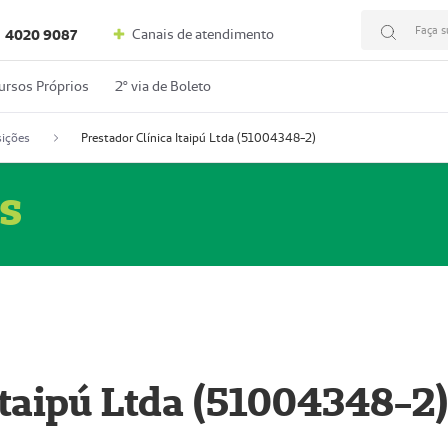
Faça s
Canais de atendimento
4020 9087
ursos Próprios
2º via de Boleto
ições
Prestador Clínica Itaipú Ltda (51004348-2)
s
Itaipú Ltda (51004348-2)