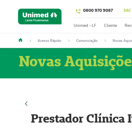
0800 970 9087
SAC
Unimed - LF
Cliente
Rec
Acesso Rápido
Comunicação
Novas Aquis
Novas Aquisiçõe
Prestador Clínica 