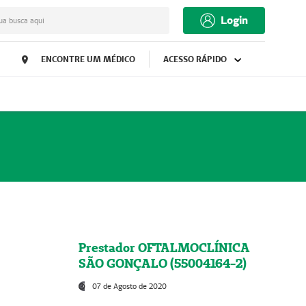
Login
ua busca aqui
ENCONTRE UM MÉDICO
ACESSO RÁPIDO
Prestador OFTALMOCLÍNICA
SÃO GONÇALO (55004164-2)
07 de Agosto de 2020