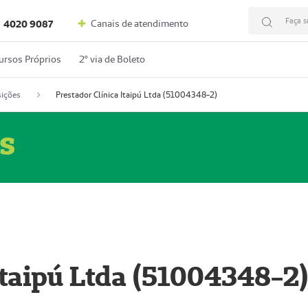
Faça s
Canais de atendimento
4020 9087
ursos Próprios
2º via de Boleto
ições
Prestador Clínica Itaipú Ltda (51004348-2)
s
Itaipú Ltda (51004348-2)