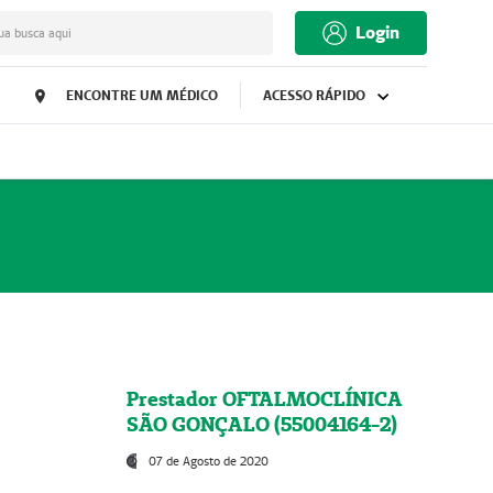
Login
ua busca aqui
ENCONTRE UM MÉDICO
ACESSO RÁPIDO
Prestador OFTALMOCLÍNICA
SÃO GONÇALO (55004164-2)
07 de Agosto de 2020