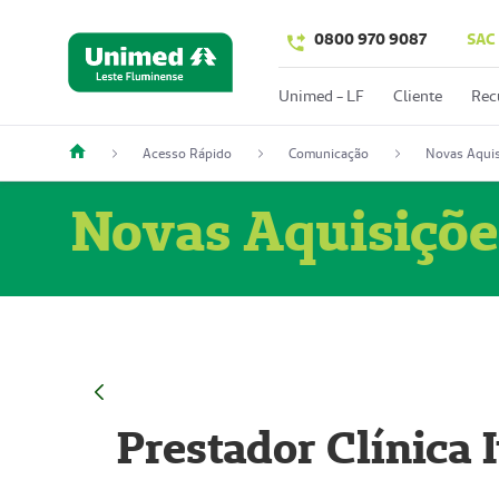
0800 970 9087
SAC
Unimed - LF
Cliente
Rec
Acesso Rápido
Comunicação
Novas Aquis
Novas Aquisiçõe
Prestador Clínica 