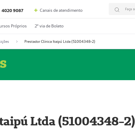
Faça s
Canais de atendimento
4020 9087
ursos Próprios
2º via de Boleto
ições
Prestador Clínica Itaipú Ltda (51004348-2)
s
Itaipú Ltda (51004348-2)