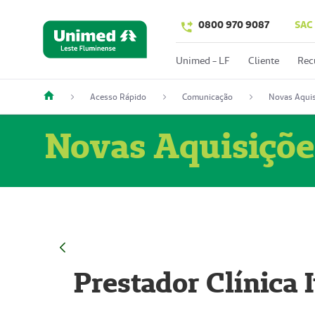
0800 970 9087
SAC
Unimed - LF
Cliente
Rec
Acesso Rápido
Comunicação
Novas Aquis
Novas Aquisiçõe
Prestador Clínica 