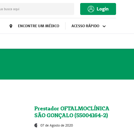
Login
ua busca aqui
ENCONTRE UM MÉDICO
ACESSO RÁPIDO
Prestador OFTALMOCLÍNICA
SÃO GONÇALO (55004164-2)
07 de Agosto de 2020