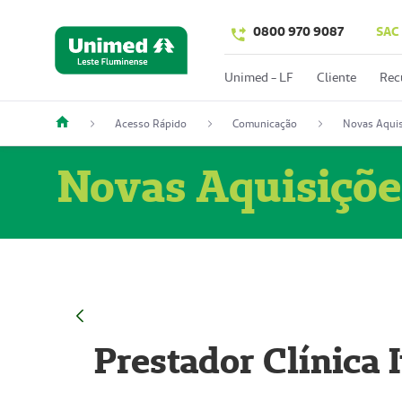
0800 970 9087
SAC
Unimed - LF
Cliente
Rec
Acesso Rápido
Comunicação
Novas Aquis
Novas Aquisiçõe
Prestador Clínica 