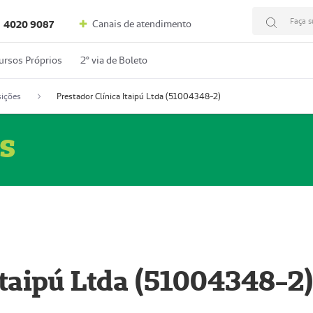
Faça s
Canais de atendimento
4020 9087
ursos Próprios
2º via de Boleto
ições
Prestador Clínica Itaipú Ltda (51004348-2)
s
Itaipú Ltda (51004348-2)