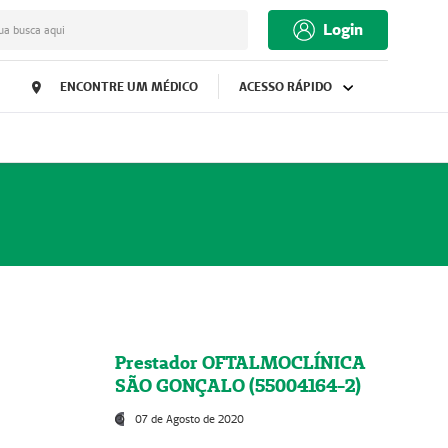
Login
ua busca aqui
ENCONTRE UM MÉDICO
ACESSO RÁPIDO
Prestador OFTALMOCLÍNICA
SÃO GONÇALO (55004164-2)
07 de Agosto de 2020