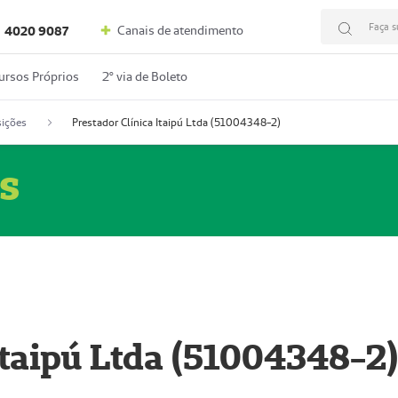
Faça s
Canais de atendimento
4020 9087
ursos Próprios
2º via de Boleto
ições
Prestador Clínica Itaipú Ltda (51004348-2)
s
Itaipú Ltda (51004348-2)