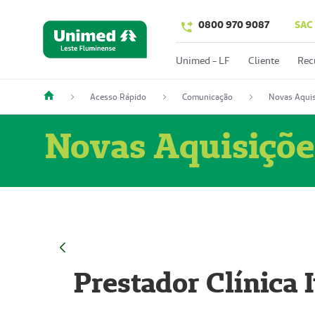
0800 970 9087
SAC
Unimed - LF
Cliente
Rec
Acesso Rápido
Comunicação
Novas Aquis
Novas Aquisiçõe
Prestador Clínica 