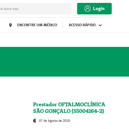
Login
ua busca aqui
ENCONTRE UM MÉDICO
ACESSO RÁPIDO
Prestador OFTALMOCLÍNICA
SÃO GONÇALO (55004164-2)
07 de Agosto de 2020