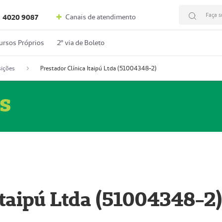
Faça s
Canais de atendimento
4020 9087
ursos Próprios
2º via de Boleto
ições
Prestador Clínica Itaipú Ltda (51004348-2)
s
Itaipú Ltda (51004348-2)