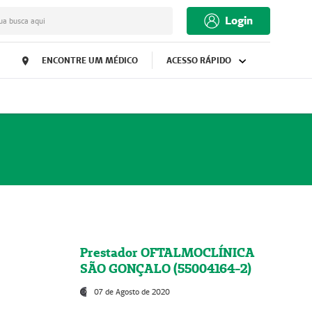
Login
ua busca aqui
ENCONTRE UM MÉDICO
ACESSO RÁPIDO
Prestador OFTALMOCLÍNICA
SÃO GONÇALO (55004164-2)
07 de Agosto de 2020