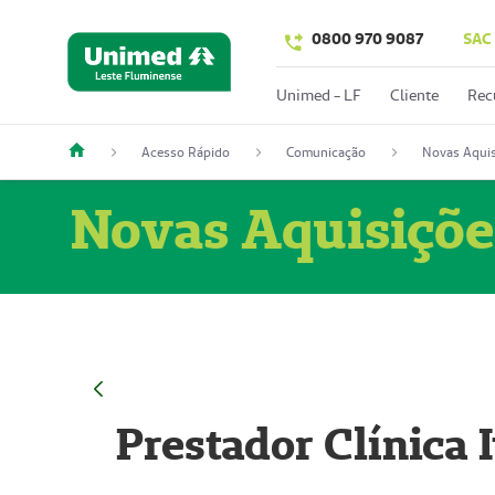
0800 970 9087
SAC
Unimed - LF
Cliente
Rec
Acesso Rápido
Comunicação
Novas Aquis
Novas Aquisiçõe
Prestador Clínica 